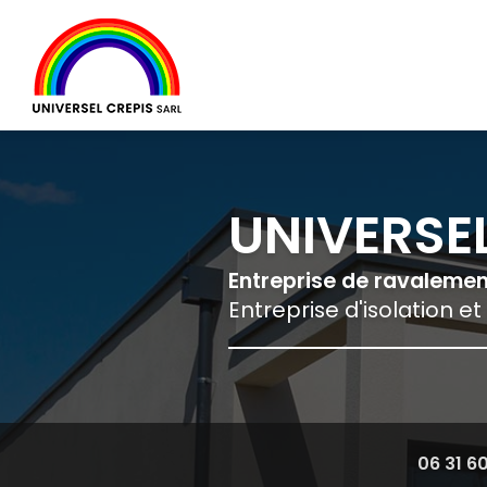
Navigation principale
Aller
au
contenu
principal
UNIVERSEL
Entreprise de ravaleme
Entreprise d'isolation et
06 31 6