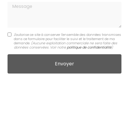
Message
J'autorise ce site à conserver l'ensemble des données transmises
dans ce formulaire pour faciliter le suivi et le traitement de ma
demande.
(Aucune exploitation commerciale ne sera faite des
données conservées. Voir notre
politique de confidentialité
)