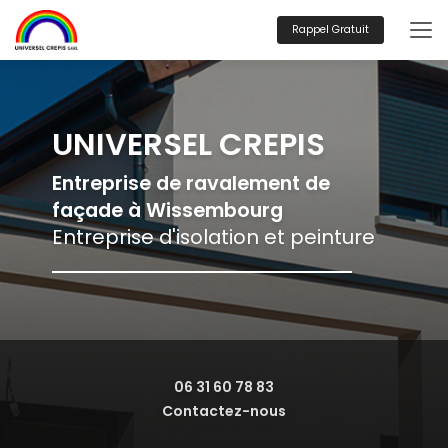
Aller
au
Rappel Gratuit
contenu
principal
UNIVERSEL CREPIS
Entreprise de ravalement de
façade à Wissembourg
Entreprise d'isolation et peinture
06 31 60 78 83
Contactez-nous