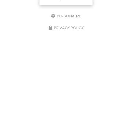
Lundi au vendredi
7h00 - 17h00
PERSONALIZE
PRIVACY POLICY
Envoyez un message
Nom Prénom
Société
Email
Téléphone
Message