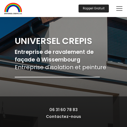
Aller
au
Rappel Gratuit
contenu
principal
UNIVERSEL CREPIS
Entreprise de ravalement de
façade à Wissembourg
Entreprise d'isolation et peinture
06 31 60 78 83
Contactez-nous