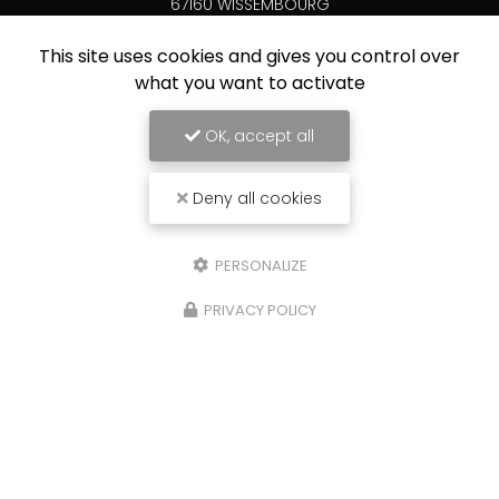
67160 WISSEMBOURG
06 31 60 78 83
This site uses cookies and gives you control over
Lundi au vendredi
what you want to activate
7h00 - 17h00
OK, accept all
Deny all cookies
Envoyez un message
PERSONALIZE
Nom Prénom
PRIVACY POLICY
Société
Email
Téléphone
Message