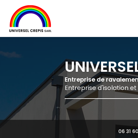
Navigation principale
Aller
au
contenu
principal
UNIVERSEL
Entreprise de ravaleme
Entreprise d'isolation et
06 31 6