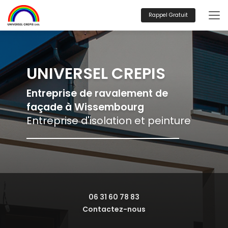
Aller
au
Rappel Gratuit
contenu
principal
UNIVERSEL CREPIS
Entreprise de ravalement de
façade à Wissembourg
Entreprise d'isolation et peinture
06 31 60 78 83
Contactez-nous