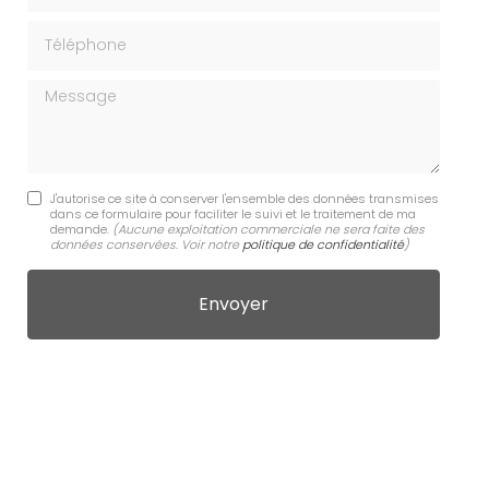
Téléphone
Message
J'autorise ce site à conserver l'ensemble des données transmises
dans ce formulaire pour faciliter le suivi et le traitement de ma
demande.
(Aucune exploitation commerciale ne sera faite des
données conservées. Voir notre
politique de confidentialité
)