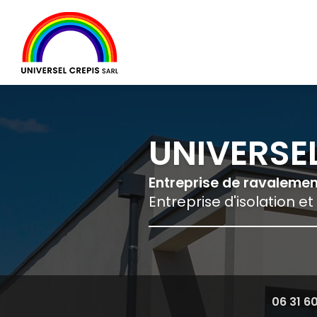
Navigation principale
Aller
au
contenu
principal
UNIVERSEL
Entreprise de ravaleme
Entreprise d'isolation et
06 31 6