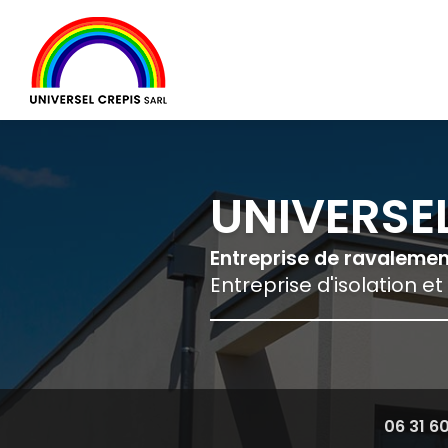
Navigation principale
Aller
au
contenu
principal
UNIVERSEL
Entreprise de ravaleme
Entreprise d'isolation et
06 31 6