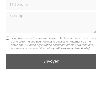
Téléphone
Message
J'autorise ce site à conserver l'ensemble des données transmises
dans ce formulaire pour faciliter le suivi et le traitement de ma
demande.
(Aucune exploitation commerciale ne sera faite des
données conservées. Voir notre
politique de confidentialité
)