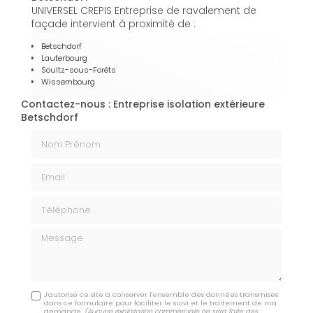
UNIVERSEL CREPIS Entreprise de ravalement de
façade intervient à proximité de :
Betschdorf
Lauterbourg
Soultz-sous-Forêts
Wissembourg
Contactez-nous : Entreprise isolation extérieure
Betschdorf
Nom Prénom
Email
Téléphone
Message
J'autorise ce site à conserver l'ensemble des données transmises
dans ce formulaire pour faciliter le suivi et le traitement de ma
demande.
(Aucune exploitation commerciale ne sera faite des