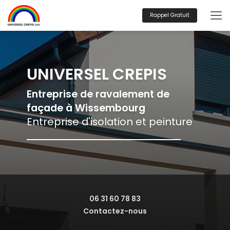
Aller
au
Rappel Gratuit
contenu
principal
UNIVERSEL CREPIS
Entreprise de ravalement de
façade à Wissembourg
Entreprise d'isolation et peinture
06 31 60 78 83
Contactez-nous