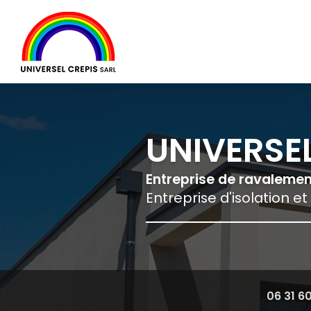
Navigation principale
Aller
au
contenu
principal
UNIVERSEL
Entreprise de ravaleme
Entreprise d'isolation et
06 31 6