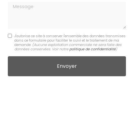
Message
J'autorise ce site à conserver l'ensemble des données transmises
dans ce formulaire pour faciliter le suivi et le traitement de ma
demande.
(Aucune exploitation commerciale ne sera faite des
données conservées. Voir notre
politique de confidentialité
)