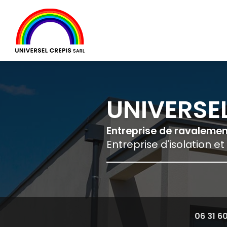
Navigation principale
Aller
au
contenu
principal
UNIVERSEL
Entreprise de ravaleme
Entreprise d'isolation et
06 31 6