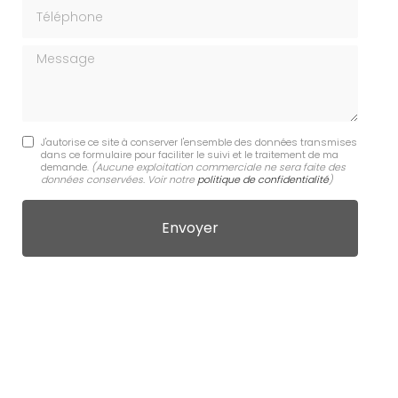
Téléphone
Message
J'autorise ce site à conserver l'ensemble des données transmises
dans ce formulaire pour faciliter le suivi et le traitement de ma
demande.
(Aucune exploitation commerciale ne sera faite des
données conservées. Voir notre
politique de confidentialité
)